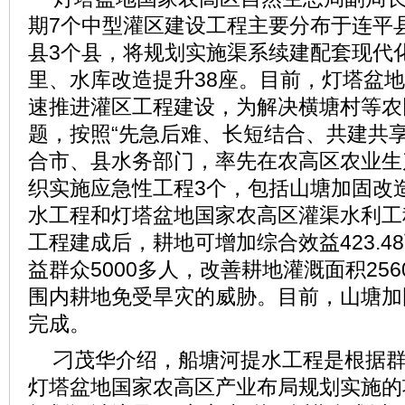
期7个中型灌区建设工程主要分布于连平
县3个县，将规划实施渠系续建配套现代化改
里、水库改造提升38座。目前，灯塔盆
速推进灌区工程建设，为解决横塘村等农
题，按照“先急后难、长短结合、共建共享
合市、县水务部门，率先在农高区农业生
织实施应急性工程3个，包括山塘加固改
水工程和灯塔盆地国家农高区灌渠水利工
工程建成后，耕地可增加综合效益423.4
益群众5000多人，改善耕地灌溉面积25
围内耕地免受旱灾的威胁。目前，山塘加
完成。
刁茂华介绍，船塘河提水工程是根据
灯塔盆地国家农高区产业布局规划实施的