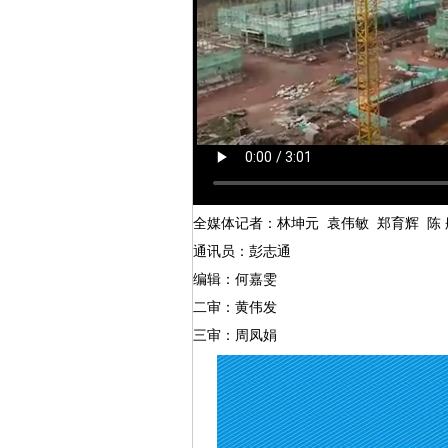
全媒体记者：林坤元 袁伟敏 郑育辉 陈
通讯员：彭志通
编辑：何嘉雯
二审：黄伟发
三审：周凤娟