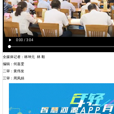
全媒体记者：林坤元 林 毅
编辑：何嘉雯
二审：黄伟发
三审：周凤娟