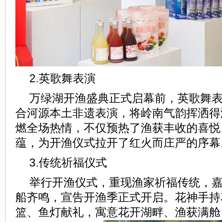
2.英歌舞表演
万绿湖开渔盛典正式启幕前，英歌舞
合河源本土非遗表演，将岭南气韵挥洒得
燃全场热情，不仅预热了渔获丰收的喜悦
蕴，为开渔仪式拉开了红火而庄严的序幕
3.传统祈福仪式
举行开渔仪式，重现渔家祈福传统，
船齐鸣，宣告开渔季正式开启。花神手持
篮、鱼灯献礼，寓意花开湖畔、渔获满舱