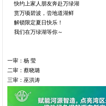
快约上家人朋友奔赴万绿湖
赏万顷碧波，尝地道湖鲜
解锁限定夏日快乐！
我们在万绿湖等你～
一审：杨 莹
二审：蔡晓璐
三审：巫洪涛