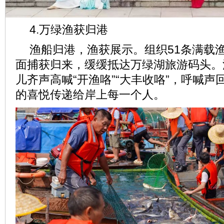
4.万绿渔获归港
渔船归港，渔获展示。组织51条满载
面捕获归来，缓缓抵达万绿湖旅游码头。
儿齐声高喊“开渔咯”“大丰收咯”，呼喊
的喜悦传递给岸上每一个人。