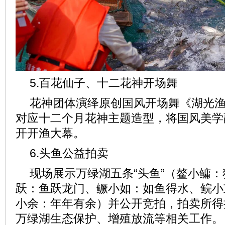
5.百花仙子、十二花神开场舞
花神团体演绎原创国风开场舞《湖光
对应十二个月花神主题造型，将国风美学
开开渔大幕。
6.头鱼公益拍卖
现场展示万绿湖五条“头鱼”（鳌小鳙
跃：鱼跃龙门、鳜小如：如鱼得水、鲩小
小余：年年有余）并公开竞拍，拍卖所得
万绿湖生态保护、增殖放流等相关工作。