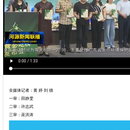
全媒体记者：黄 婷 刘 德
一审：田静雯
二审：许志武
三审：巫洪涛