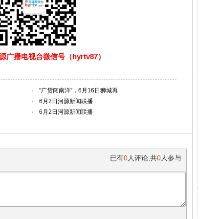
广播电视台微信号（hyrtv87）
“广货闯南洋”，6月16日狮城再
6月2日河源新闻联播
6月2日河源新闻联播
已有
0
人评论
,
共
0
人参与