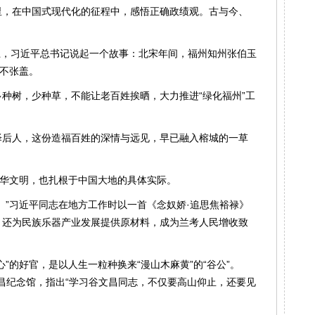
里，在中国式现代化的征程中，感悟正确政绩观。古与今、
议上，习近平总书记说起一个故事：北宋年间，福州知州张伯玉
暑不张盖。
种树，少种草，不能让老百姓挨晒，大力推进“绿化福州”工
泽后人，这份造福百姓的深情与远见，早已融入榕城的一草
中华文明，也扎根于中国大地的具体实际。
。”习近平同志在地方工作时以一首《念奴娇·追思焦裕禄》
，还为民族乐器产业发展提供原材料，成为兰考人民增收致
”的好官，是以人生一粒种换来“漫山木麻黄”的“谷公”。
文昌纪念馆，指出“学习谷文昌同志，不仅要高山仰止，还要见