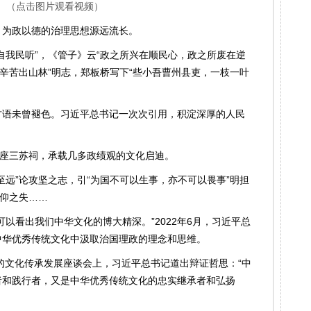
（点击图片观看视频）
、为政以德的治理思想源远流长。
自我民听”，《管子》云“政之所兴在顺民心，政之所废在逆
辞辛苦出山林”明志，郑板桥写下“些小吾曹州县吏，一枝一叶
古语未曾褪色。习近平总书记一次次引用，积淀深厚的人民
一座三苏祠，承载几多政绩观的文化启迪。
至远”论攻坚之志，引“为国不可以生事，亦不可以畏事”明担
信仰之失……
以看出我们中华文化的博大精深。”2022年6月，习近平总
中华优秀传统文化中汲取治国理政的理念和思维。
前的文化传承发展座谈会上，习近平总书记道出辩证哲思：“中
者和践行者，又是中华优秀传统文化的忠实继承者和弘扬