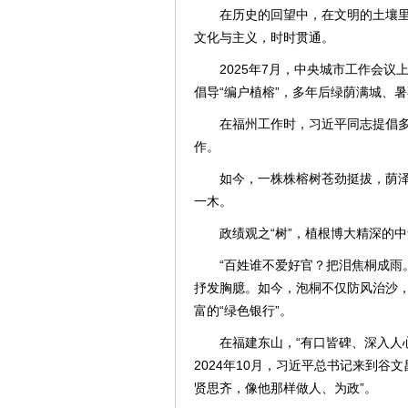
在历史的回望中，在文明的土壤
文化与主义，时时贯通。
2025年7月，中央城市工作会
倡导“编户植榕”，多年后绿荫满城、
在福州工作时，习近平同志提倡多
作。
如今，一株株榕树苍劲挺拔，荫
一木。
政绩观之“树”，植根博大精深的
“百姓谁不爱好官？把泪焦桐成雨
抒发胸臆。如今，泡桐不仅防风治沙
富的“绿色银行”。
在福建东山，“有口皆碑、深入人心
2024年10月，习近平总书记来到谷
贤思齐，像他那样做人、为政”。