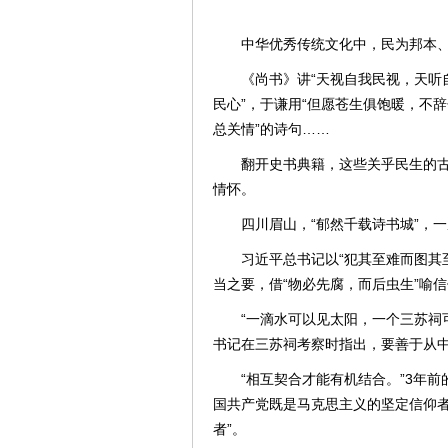
中华优秀传统文化中，民为邦本
《尚书》讲“天视自我民视，天听
民心”，于谦用“但愿苍生俱饱暖，不
总关情”的诗句……
翻开史书典籍，这些关乎民生的
情怀。
四川眉山，“郁然千载诗书城”，
习近平总书记以“犯其至难而图其
当之要，借“物必先腐，而后虫生”喻
“一滴水可以见太阳，一个三苏祠可
书记在三苏祠考察时指出，要善于从
“相互契合才能有机结合。”3年
国共产党既是马克思主义的坚定信仰
者”。