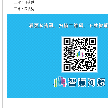
二审：许志武
三审：巫洪涛