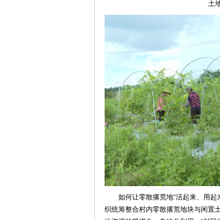
土
如何让零散撂荒地“活起来、用起
织统筹整合村内零散撂荒地块与闲置