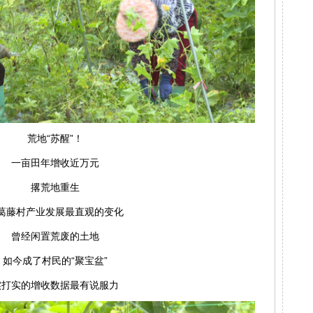
荒地“苏醒”！
一亩田年增收近万元
撂荒地重生
葛藤村产业发展最直观的变化
曾经闲置荒废的土地
如今成了村民的“聚宝盆”
实打实的增收数据最有说服力