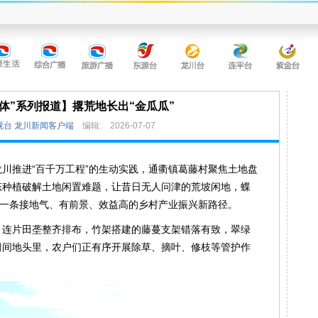
体”系列报道】撂荒地长出“金瓜瓜”
视台 龙川新闻客户端
编辑:
2026-07-07
川推进“百千万工程”的生动实践，通衢镇葛藤村聚焦土地盘
态种植破解土地闲置难题，让昔日无人问津的荒坡闲地，蝶
了一条接地气、有前景、效益高的乡村产业振兴新路径。
，连片田垄整齐排布，竹架搭建的藤蔓支架错落有致，翠绿
田间地头里，农户们正有序开展除草、摘叶、修枝等管护作