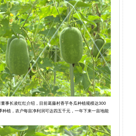
董事长凌红红介绍，目前葛藤村香芋冬瓜种植规模达300
季种植，农户每亩净利润可达四五千元，一年下来一亩地能