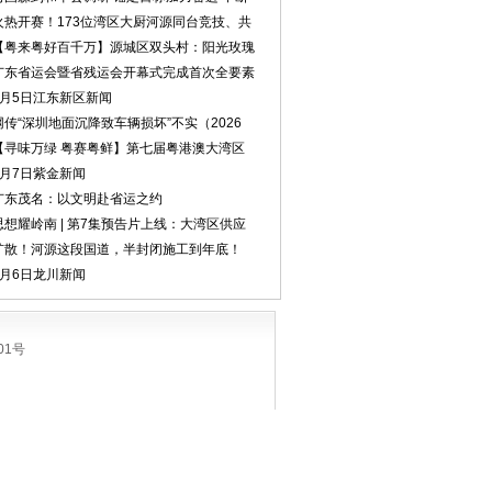
火热开赛！173位湾区大厨河源同台竞技、共
【粤来粤好百千万】源城区双头村：阳光玫瑰
广东省运会暨省残运会开幕式完成首次全要素
8月5日江东新区新闻
网传“深圳地面沉降致车辆损坏”不实（2026
【寻味万绿 粤赛粤鲜】第七届粤港澳大湾区
8月7日紫金新闻
广东茂名：以文明赴省运之约
思想耀岭南 | 第7集预告片上线：大湾区供应
扩散！河源这段国道，半封闭施工到年底！
8月6日龙川新闻
01号