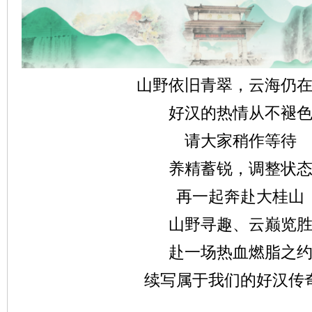
山野依旧青翠，云海仍
好汉的热情从不褪
请大家稍作等待
养精蓄锐，调整状
再一起奔赴大桂山
山野寻趣、云巅览
赴一场热血燃脂之
续写属于我们的好汉传